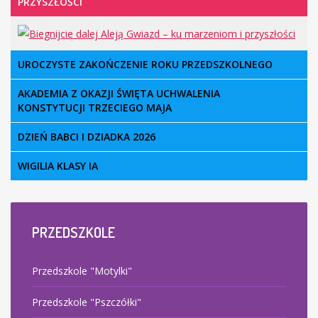
PRZYSZŁOŚCI
UROCZYSTE ZAKOŃCZENIE ROKU PRZEDSZKOLNEGO
AKADEMIA Z OKAZJI ŚWIĘTA UCHWALENIA
KONSTYTUCJI TRZECIEGO MAJA
DZIEŃ BABCI I DZIADKA 2026
WIGILIA KLASY IA
© Free
Joomla! 3 Modules
- by
VinaGecko.com
PRZEDSZKOLE
Przedszkole "Motylki"
Przedszkole "Pszczółki"