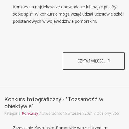
Konkurs na najciekawsze opowiadanie lub bajkę pt. „Był
sobie spis”. W konkursie mogą wziąć udział uczniowie szkół
podstawowych w województwie pomorskim.
CZYTAJ WIĘCEJ...
Konkurs fotograficzny - "Tożsamość w
obiektywie"
Kategoria:
Konkursy
Utworzono: 16 wrzesień 2021
Odsłony: 766
Zrzeszenie Kaszubsko-Pomorskie wraz z Urzędem