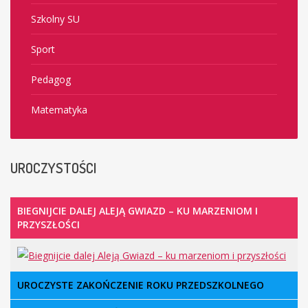
Szkolny SU
Sport
Pedagog
Matematyka
UROCZYSTOŚCI
BIEGNIJCIE DALEJ ALEJĄ GWIAZD – KU MARZENIOM I
PRZYSZŁOŚCI
UROCZYSTE ZAKOŃCZENIE ROKU PRZEDSZKOLNEGO