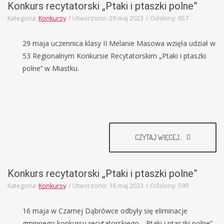
Konkurs recytatorski „Ptaki i ptaszki polne”
Kategoria:
Konkursy
Utworzono: 29 maj 2023
Odsłony: 657
29 maja uczennica klasy II Melanie Masowa wzięła udział w
53 Regionalnym Konkursie Recytatorskim „Ptaki i ptaszki
polne’’ w Miastku.
CZYTAJ WIĘCEJ...
Konkurs recytatorski „Ptaki i ptaszki polne”
Kategoria:
Konkursy
Utworzono: 16 maj 2023
Odsłony: 599
16 maja w Czarnej Dąbrówce odbyły się eliminacje
gminnego konkursu recytatorskiego „Ptaki i ptaszki polne”.