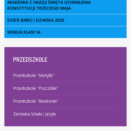
AKADEMIA Z OKAZJI ŚWIĘTA UCHWALENIA
KONSTYTUCJI TRZECIEGO MAJA
DZIEŃ BABCI I DZIADKA 2026
WIGILIA KLASY IA
© Free
Joomla! 3 Modules
- by
VinaGecko.com
PRZEDSZKOLE
Przedszkole "Motylki"
Przedszkole "Pszczółki"
Przedszkole "Biedronki"
Zerówka Sówki i Jeżyki