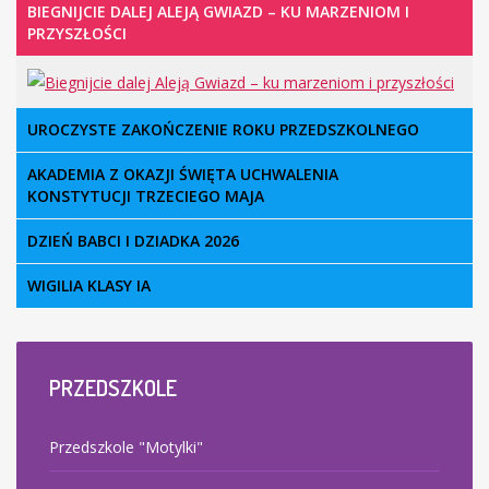
BIEGNIJCIE DALEJ ALEJĄ GWIAZD – KU MARZENIOM I
PRZYSZŁOŚCI
UROCZYSTE ZAKOŃCZENIE ROKU PRZEDSZKOLNEGO
AKADEMIA Z OKAZJI ŚWIĘTA UCHWALENIA
KONSTYTUCJI TRZECIEGO MAJA
DZIEŃ BABCI I DZIADKA 2026
WIGILIA KLASY IA
© Free
Joomla! 3 Modules
- by
VinaGecko.com
PRZEDSZKOLE
Przedszkole "Motylki"