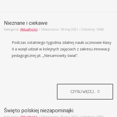
Nieznane i ciekawe
Kategoria:
Aktualności
Utworzono: 18 maj 2021
Odsłony: 1048
Podczas ostatniego tygodnia zdalnej nauki uczniowie klasy
II a wzięli udział w kolejnych zajęciach z zakresu innowacji
pedagogicznej pt. „Niesamowity świat”.
CZYTAJ WIĘCEJ...
Święto polskiej niezapominajki
Kategoria:
Aktualności
Utworzono: 15 maj 2021
Odsłony: 1050