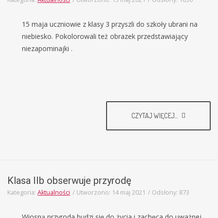
15 maja uczniowie z klasy 3 przyszli do szkoły ubrani na
niebiesko. Pokolorowali też obrazek przedstawiający
niezapominajki .
CZYTAJ WIĘCEJ...
Klasa IIb obserwuje przyrodę
Kategoria:
Aktualności
Utworzono: 14 maj 2021
Odsłony: 873
Wiosną przyroda budzi się do życia i zachęca do uważnej